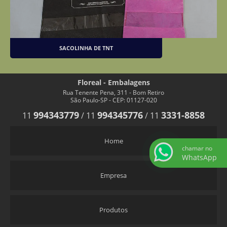
SACOLINHA DE TNT
Floreal - Embalagens
Rua Tenente Pena, 311 - Bom Retiro
São Paulo-SP - CEP: 01127-020
994343779
994345776
3331-8858
11
/
11
/
11
Home
chamar no
WhatsApp
Empresa
Produtos