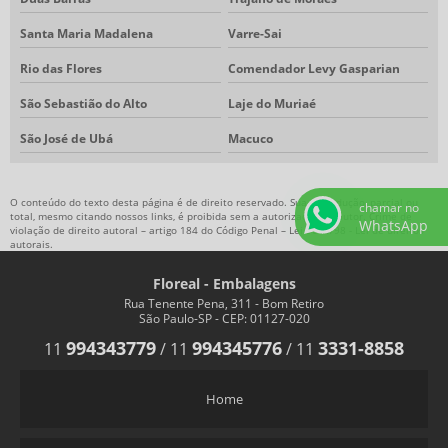
Santa Maria Madalena
Varre-Sai
Rio das Flores
Comendador Levy Gasparian
São Sebastião do Alto
Laje do Muriaé
São José de Ubá
Macuco
O conteúdo do texto desta página é de direito reservado. Sua reprodução, parcial ou
chamar no
total, mesmo citando nossos links, é proibida sem a autorização do autor. Crime de
WhatsApp
violação de direito autoral – artigo 184 do Código Penal –
Lei 9610/98 - Lei de direitos
autorais
.
Floreal - Embalagens
Rua Tenente Pena, 311 - Bom Retiro
São Paulo-SP - CEP: 01127-020
994343779
994345776
3331-8858
11
/
11
/
11
Home