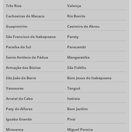
Três Rios
Valença
Cachoeiras de Macacu
Rio Bonito
Guapimirim
Casimiro de Abreu
São Francisco de Itabapoana
Paraty
Paraíba do Sul
Paracambi
Santo Antônio de Pádua
Mangaratiba
Armação dos Búzios
São Fidélis
São João da Barra
Bom Jesus do Itabapoana
Vassouras
Tanguá
Arraial do Cabo
Itatiaia
Paty do Alferes
Bom Jardim
Iguaba Grande
Piraí
Miracema
Miguel Pereira