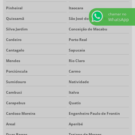
Pinheiral
Itaocara
chamar no
Quissamã
São José do Vale do Rio Preto
WhatsApp
Silva Jardim
Conceição de Macabu
Cordeiro
Porto Real
Cantagalo
Sapucaia
Mendes
Rio Claro
Porciúncula
Carmo
Sumidouro
Natividade
Cambuci
Italva
Carapebus
Quatis
Cardoso Moreira
Engenheiro Paulo de Frontin
Areal
Aperibé
Duas Barras
Trajano de Moraes