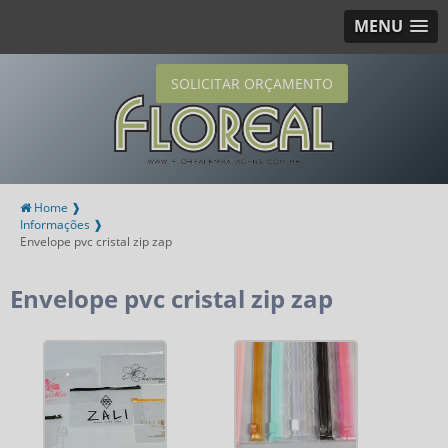
MENU
SOLICITAR ORÇAMENTO
Home ❱
Informações ❱
Envelope pvc cristal zip zap
Envelope pvc cristal zip zap