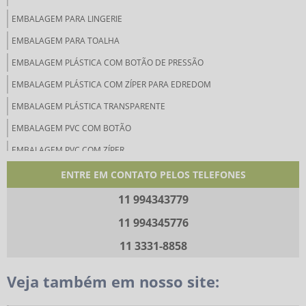
EMBALAGEM PARA LINGERIE
EMBALAGEM PARA TOALHA
EMBALAGEM PLÁSTICA COM BOTÃO DE PRESSÃO
EMBALAGEM PLÁSTICA COM ZÍPER PARA EDREDOM
EMBALAGEM PLÁSTICA TRANSPARENTE
EMBALAGEM PVC COM BOTÃO
EMBALAGEM PVC COM ZÍPER
EMBALAGENS DE PVC
ENTRE EM CONTATO PELOS TELEFONES
EMBALAGENS LINHA ÍNTIMA
11 994343779
EMBALAGENS MODA PRAIA
11 994345776
EMBALAGENS PARA BIKINI
11 3331-8858
EMBALAGENS PARA COLCHAS
Veja também em nosso site:
EMBALAGENS PARA CUECAS
EMBALAGENS PARA LENÇÓIS