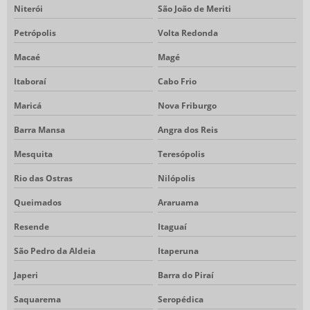
Niterói
São João de Meriti
PASTA ZIP ZAP PREÇO
Petrópolis
Volta Redonda
PORTA CRACHÁ PVC
Macaé
Magé
PORTA CRACHÁ PVC CRISTAL
Itaboraí
Cabo Frio
PORTA CRACHÁ PVC TRANSPARENTE
Maricá
Nova Friburgo
SACOLA DE PVC
SACOLAS PVC PERSONALIZADAS
Barra Mansa
Angra dos Reis
SACOLINHA DE TNT
Mesquita
Teresópolis
SACOLINHAS DE TNT PREÇO
Rio das Ostras
Nilópolis
SACOLINHAS EM TNT PERSONALIZADAS
Queimados
Araruama
VACUUM FORMING EMBALAGENS
Resende
Itaguaí
São Pedro da Aldeia
Itaperuna
Japeri
Barra do Piraí
Saquarema
Seropédica