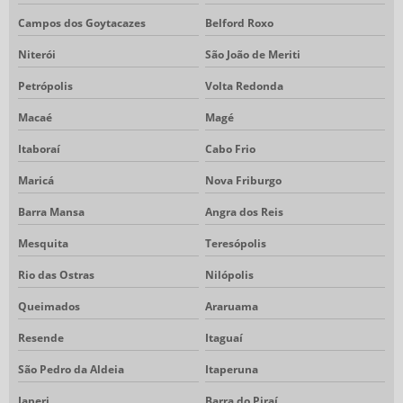
SACOLAS PVC PERSONALIZADAS
Campos dos Goytacazes
Belford Roxo
SACOLINHA DE TNT
Niterói
São João de Meriti
SACOLINHAS DE TNT PREÇO
Petrópolis
Volta Redonda
SACOLINHAS EM TNT PERSONALIZADAS
Macaé
Magé
VACUUM FORMING EMBALAGENS
Itaboraí
Cabo Frio
Maricá
Nova Friburgo
Barra Mansa
Angra dos Reis
Mesquita
Teresópolis
Rio das Ostras
Nilópolis
Queimados
Araruama
Resende
Itaguaí
São Pedro da Aldeia
Itaperuna
Japeri
Barra do Piraí