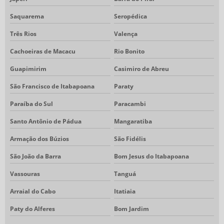
Saquarema
Seropédica
Três Rios
Valença
Cachoeiras de Macacu
Rio Bonito
Guapimirim
Casimiro de Abreu
São Francisco de Itabapoana
Paraty
Paraíba do Sul
Paracambi
Santo Antônio de Pádua
Mangaratiba
Armação dos Búzios
São Fidélis
São João da Barra
Bom Jesus do Itabapoana
Vassouras
Tanguá
Arraial do Cabo
Itatiaia
Paty do Alferes
Bom Jardim