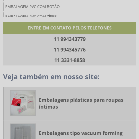
EMBALAGEM PVC COM BOTÃO
EMBALAGEM PVC COM ZÍPER
EMBALAGENS DE PVC
ENTRE EM CONTATO PELOS TELEFONES
EMBALAGENS LINHA ÍNTIMA
11 994343779
EMBALAGENS MODA PRAIA
11 994345776
EMBALAGENS PARA BIKINI
11 3331-8858
EMBALAGENS PARA COLCHAS
Veja também em nosso site:
EMBALAGENS PARA CUECAS
EMBALAGENS PARA LENÇÓIS
EMBALAGENS PARA TRAVESSEIROS
Embalagens plásticas para roupas
EMBALAGENS PLÁSTICAS FLEXÍVEIS
íntimas
EMBALAGENS PLÁSTICAS PARA ROUPAS ÍNTIMAS
EMBALAGENS PLÁSTICAS VACUUM FORMING
Embalagens tipo vacuum forming
EMBALAGENS TIPO VACUUM FORMING