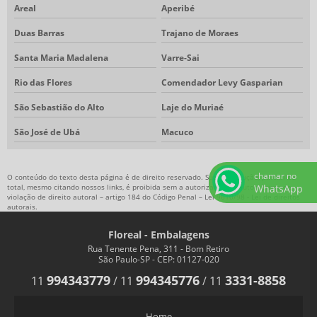
Areal
Aperibé
Duas Barras
Trajano de Moraes
Santa Maria Madalena
Varre-Sai
Rio das Flores
Comendador Levy Gasparian
São Sebastião do Alto
Laje do Muriaé
São José de Ubá
Macuco
chamar no
O conteúdo do texto desta página é de direito reservado. Sua reprodução, parcial ou
WhatsApp
total, mesmo citando nossos links, é proibida sem a autorização do autor. Crime de
violação de direito autoral – artigo 184 do Código Penal –
Lei 9610/98 - Lei de direitos
autorais
.
Floreal - Embalagens
Rua Tenente Pena, 311 - Bom Retiro
São Paulo-SP - CEP: 01127-020
994343779
994345776
3331-8858
11
/
11
/
11
Home