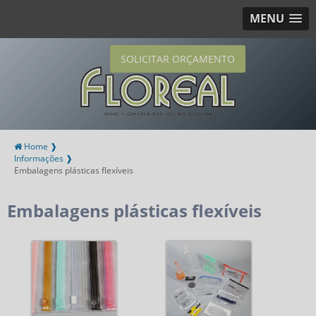
MENU
SOLICITAR ORÇAMENTO
Home ❱
Informações ❱
Embalagens plásticas flexíveis
Embalagens plásticas flexíveis