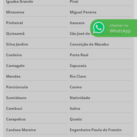
Iguaba Grande
Piraí
Miracema
Miguel Pereira
Pinheiral
Itaocara
chamar no
WhatsApp
Quissamã
São José do Vale do Rio Preto
Silva Jardim
Conceição de Macabu
Cordeiro
Porto Real
Cantagalo
Sapucaia
Mendes
Rio Claro
Porciúncula
Carmo
Sumidouro
Natividade
Cambuci
Italva
Carapebus
Quatis
Cardoso Moreira
Engenheiro Paulo de Frontin